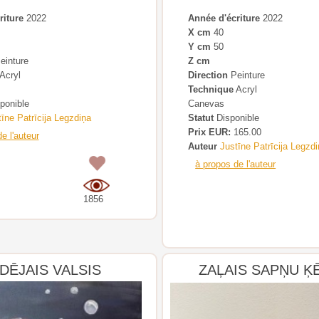
riture
2022
Année d'écriture
2022
X cm
40
Y cm
50
einture
Z cm
Acryl
Direction
Peinture
Technique
Acryl
ponible
Canevas
īne Patrīcija Legzdiņa
Statut
Disponible
Prix EUR:
165.00
e l'auteur
Auteur
Justīne Patrīcija Legzd
0
à propos de l'auteur
1856
DĒJAIS VALSIS
ZAĻAIS SAPŅU Ķ