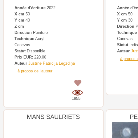
Année d'écriture
2022
Année d'éc
X cm
50
X cm
50
Y cm
40
Y cm
30
Z cm
Direction
P
Direction
Peinture
Technique
Technique
Acryl
Canevas
Canevas
Statut
Indis
Statut
Disponible
Auteur
Just
Prix EUR:
220.00
à propos d
Auteur
Justīne Patrīcija Legzdiņa
à propos de l'auteur
0
1955
MANS SAULRIETS
PĒ