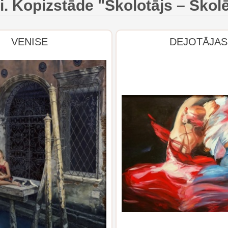
i. Kopizstāde "Skolotājs – Skol
VENISE
DEJOTĀJAS