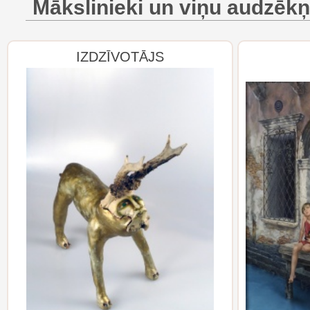
Mākslinieki un viņu audzēkņ
IZDZĪVOTĀJS