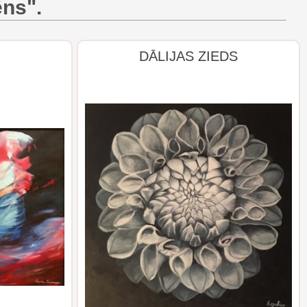
ēns".
DĀLIJAS ZIEDS