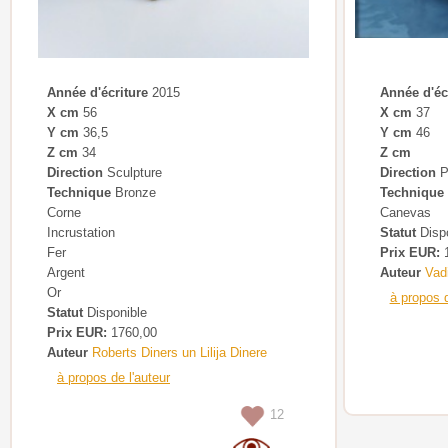
Année d'écriture
2015
Année d'éc
X cm
56
X cm
37
Y cm
36,5
Y cm
46
Z cm
34
Z cm
Direction
Sculpture
Direction
P
Technique
Bronze
Technique
Corne
Canevas
Incrustation
Statut
Dispo
Fer
Prix EUR:
1
Argent
Auteur
Vad
Or
à propos d
Statut
Disponible
Prix EUR:
1760,00
Auteur
Roberts Diners un Lilija Dinere
à propos de l'auteur
12