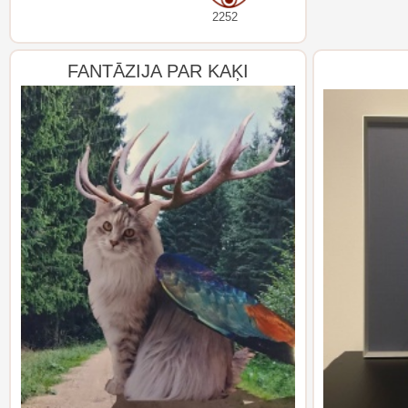
2252
FANTĀZIJA PAR KAĶI