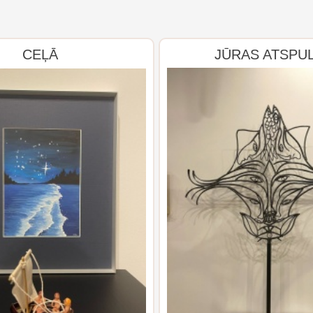
CEĻĀ
JŪRAS ATSPU