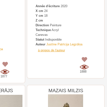
Année d'écriture
2020
X cm
24
Y cm
18
Z cm
Direction
Peinture
Technique
Acryl
Canevas
Statut
Indisponible
Auteur
Justīne Patrīcija Legzdiņa
iņa
à propos de l'auteur
0
0
1888
1877
ĒRĀJS
MAZAIS MILZIS