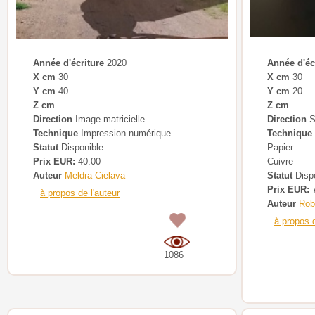
Année d'écriture
2020
Année d'éc
X cm
30
X cm
30
Y cm
40
Y cm
20
Z cm
Z cm
Direction
Image matricielle
Direction
S
Technique
Impression numérique
Technique
Statut
Disponible
Papier
Prix EUR:
40.00
Cuivre
Auteur
Meldra Cielava
Statut
Dispo
Prix EUR:
7
à propos de l'auteur
Auteur
Rob
0
à propos d
1086