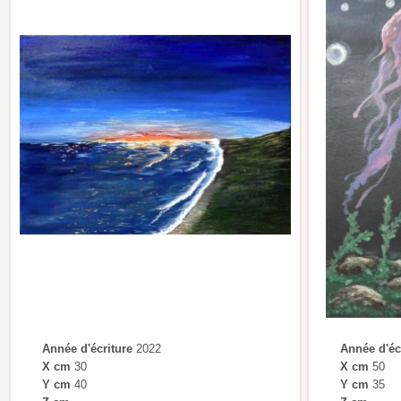
Année d'écriture
2022
Année d'éc
X cm
30
X cm
50
Y cm
40
Y cm
35