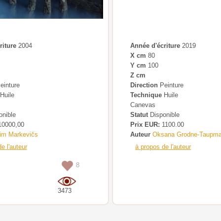
riture
2004
Année d'écriture
2019
X cm
80
Y cm
100
Z cm
einture
Direction
Peinture
Huile
Technique
Huile
Canevas
nible
Statut
Disponible
0000,00
Prix EUR:
1100.00
im Markevičs
Auteur
Oksana Grodne-Taupm
e l'auteur
à propos de l'auteur
8
3473