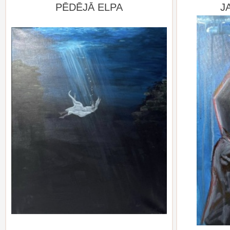
PĒDĒJĀ ELPA
J