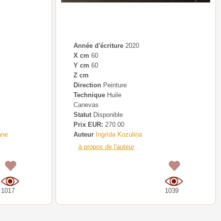
Année d'écriture
2020
X cm
60
Y cm
60
Z cm
Direction
Peinture
Technique
Huile
Canevas
Statut
Disponible
Prix EUR:
270.00
ane
Auteur
Ingrīda Kozuliņa
à propos de l'auteur
0
0
1017
1039