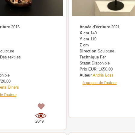
riture
2015
Année d'écriture
2021
X cm
140
Y cm
110
Z cm
culpture
Direction
Sculpture
Des textiles
Technique
Fer
Statut
Disponible
Prix EUR:
1650.00
nible
Auteur
Andris Loss
20.00
à propos de l'auteur
erts Diners
e l'auteur
0
2049