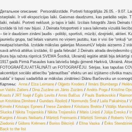
Детальное описание: Personālizstāde. Portreti fotogrāfijās 26.05. - 9.07. Laik
starplaiki. Ir vēl ekspozīcijas laiki. Gaismas daudzums, kas parādās sejās. Tiek 
laiki, nelaiki. Portreti neklusē, jo tajos ir laiki. Izcilais fotogrāfs Jānis Dei
izstāde tā īsti nav bijusi. J.Deinata fotoportreti ir sava laikmeta vizuālā li
– tie ir daudziem zināmi ļaudis - politiķi, sportisti, mūziķi, dzejnieki, aktieri
jauniešu grupa, tad lielais vairums no viņiem jautātu, kas ir visi šie “onkuļi
neatpazīstamībā. Izstāde mākslas galerijas MuseumLV telpās aizņems 2 stāvus.
savā arhīvā attēlus izstādei, šī gada februārī J.Deinats atrada deviņdesmito g
(kura bija ražota rūpnīcā SVEMA Šostkā, Ukrainā) iegūtie attāli bija ārkārtīg
1917.gadā Pirmā Pasaules kara latviešu bēgļu ģimenē Harkivā, Ukrainā. Atsevi
FOTOGRAFĒJU ATTĀLINĀTI un FOTOGRAFĒJU. Sērijas, kas tapušas COVID -19 pa
akcentējot sociālo attiecību “pārrautības” efektu un asi izjūtamo cilvēka maz
salda” ir tapusi sadarbībā ar mākslas zinātnieci Diānu Barčevsku un scenogrā
Картины:
Anna
/
Elza Leimane
/
Olģerts Kroders
/
Ilmārs Blumbergs
/
Helēn
un Valdis Zatlers
/
Dina Zuzāne un Jānis Zuzāns
/
Andris Poga
/
Kristīne Opo
Krasts
/
JRT foajē
/
Egils Levits
/
Arnis Balčus
/
Pauls Bankovskis
/
Raimon
un Kristiāna Dimitere
/
Gundars Āboliņš
/
Normunds Šnē
/
Laila Pakalniņa
/
V
Ķimele
/
Kristaps Epners
/
Inese Zandere
/
Kristians Brekte
/
Vitālijs Manski
Slucka
/
Ņikita Trojanskis
/
Ņikita Trojanskis
/
Māris Liniņš
/
Jūlija Eresko
/
I
Kargins
/
Aivars Neibarts
/
Mārtiņš Freimanis
/
Mārtiņš Sirmais
/
Roberts Vin
Ziedonis
/
Gidons Krēmers
/
Boriss Bērziņš
/
Elīna Vaska
/
Ēriks Stendzin
Back to the list