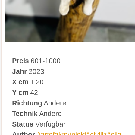
Preis
601-1000
Jahr
2023
X cm
1.20
Y cm
42
Richtung
Andere
Technik
Andere
Status
Verfügbar
Author
#artefakts#piektācivilizācija