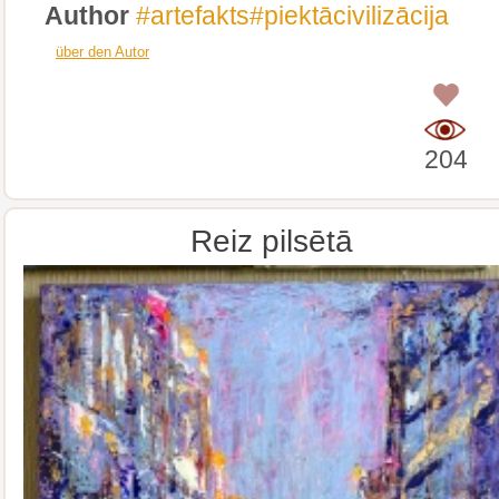
Author
#artefakts#piektācivilizācija
über den Autor
0
204
Reiz pilsētā