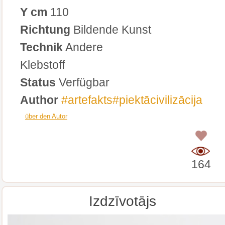
Y cm
110
Richtung
Bildende Kunst
Technik
Andere
Klebstoff
Status
Verfügbar
Author
#artefakts#piektācivilizācija
über den Autor
0
164
Izdzīvotājs