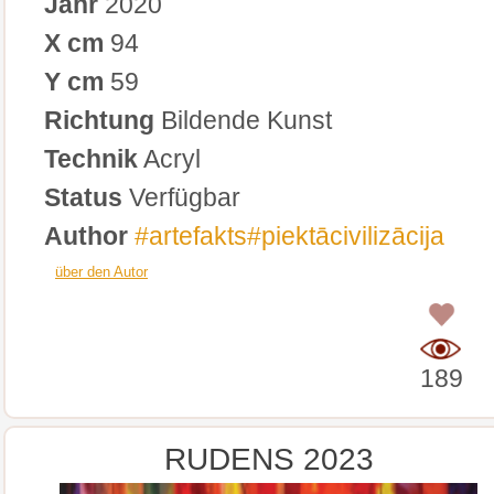
Jahr
2020
X cm
94
Y cm
59
Richtung
Bildende Kunst
Technik
Acryl
Status
Verfügbar
Author
#artefakts#piektācivilizācija
über den Autor
0
189
RUDENS 2023