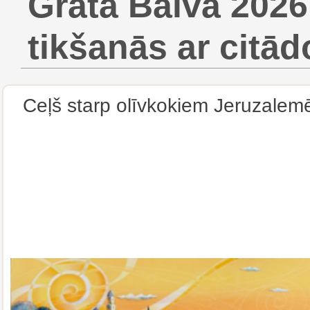
Grata Balva 2026
tikšanās ar citād
Ceļš starp olīvkokiem Jeruzalem