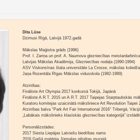
Dita Lūse
Dzimusi Rīgā, Latvijā 1972.gadā
Mākslas Maģistra grāds (1996)
Prof. I. Zariņa un prof. A. Naumova glezniecības meistardarbnīc
Latvijas Mākslas Akadēmija, Glezniecības nodaļa (1990-1994)
ASV Viskonsīnas štata universitāte La Crosse, mākslas koledža
Jaņa Rozentāla Rīgas Mākslas vidusskola (1982-1989)
Atzinības:
Fināliste Art Olympia 2017 konkursā Tokijā, Japānā
Fināliste A.R.T. 2015 un A.R.T. 2017 Taipejas Starptautiskās m
Kuratoru komitejas uzaicinātā māksliniece Art Revolution Taipei 
Atzinības balva "Park Art Fair International 2016" Tribergā, Vācij
„Labākais mākslinieks klasiskās glezniecības kategorijā” izstādē 
Personālizstādes:
2017 Siesta Liepājas Latviešu biedrības nams
2016 Gaišā matērija Jūrmalas pilsētas muzejā