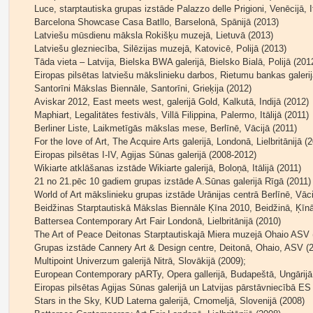
Luce, starptautiska grupas izstāde Palazzo delle Prigioni, Venēcijā, It
Barcelona Showcase Casa Batllo, Barselonā, Spānijā (2013)
Latviešu mūsdienu māksla Rokišķu muzejā, Lietuvā (2013)
Latviešu glezniecība, Silēzijas muzejā, Katovicē, Polijā (2013)
Tāda vieta – Latvija, Bielska BWA galerijā, Bielsko Bialā, Polijā (201
Eiropas pilsētas latviešu mākslinieku darbos, Rietumu bankas galerij
Santorīni Mākslas Biennāle, Santorīni, Grieķija (2012)
Aviskar 2012, East meets west, galerijā Gold, Kalkutā, Indijā (2012)
Maphiart, Legalitātes festivāls, Villā Filippina, Palermo, Itālijā (2011)
Berliner Liste, Laikmetīgās mākslas mese, Berlīnē, Vācijā (2011)
For the love of Art, The Acquire Arts galerijā, Londonā, Lielbritānijā (
Eiropas pilsētas I-IV, Agijas Sūnas galerijā (2008-2012)
Wikiarte atklāšanas izstāde Wikiarte galerijā, Boloņā, Itālijā (2011)
21 no 21.pēc 10 gadiem grupas izstāde A.Sūnas galerijā Rīgā (2011)
World of Art mākslinieku grupas izstāde Urānijas centrā Berlīnē, Vāci
Beidžinas Starptautiskā Mākslas Biennāle Ķīna 2010, Beidžinā, Ķīn
Battersea Contemporary Art Fair Londonā, Lielbritānijā (2010)
The Art of Peace Deitonas Starptautiskajā Miera muzejā Ohaio ASV 
Grupas izstāde Cannery Art & Design centre, Deitonā, Ohaio, ASV (
Multipoint Univerzum galerijā Nitrā, Slovākijā (2009);
European Contemporary pARTy, Opera gallerijā, Budapeštā, Ungārijā
Eiropas pilsētas Agijas Sūnas galerijā un Latvijas pārstāvniecībā ES 
Stars in the Sky, KUD Laterna galerijā, Crnomeljā, Slovenijā (2008)