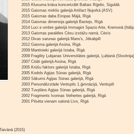
2015 Klusuma krāsa koncertzālē Baltais flīģelis, Siguldā
2015 Gaismas mirklis galerijā Artifact Ņujorkā (ASV)
2015 Gaismas daba Eiropas Mājā, Rīgā
2014 Gaismas dimensija galerijā Bastejs, Rīgā
2014 Luci e ombre galerijā Immagini Spazio Arte, Kremonā (Itālij
2013 Gaismas paralēles Cēsu izstāžu namā, Cēsīs
2012 Divas sarunas galerijā Mans's, Jēkabpilī
2012 Gaisma galerijā Asūna, Rīgā
2009 Mantinieki galerijā Istaba, Rīgā
2009 Fragility Ļubjanas Universitātes galerijā, Ļubļanā (Slovēnija
2007 Citāti galerijā Asūna, Rīgā
2005 Krūšu faktors galerijā Istaba, Rīgā
2005 Kodols Agijas Sūnas galerijā, Rīgā
2003 Sākums Agijas Sūnas galerijā, Rīgā
2003 Personālizstāde Ventspils 1.ģimnāzijā, Ventspilī
2002 Tuvplāns Agijas Sūnas galerijā, Rīgā
2002 Fragments Ivonnas Veihertes galerijā, Rīgā
2001 Pilsēta vienam salonā Līvs, Rīgā
 Taivānā (2015)