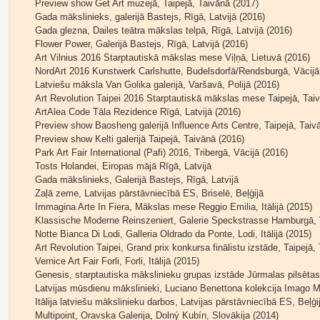
Preview show Get Art muzejā, Taipejā, Taivānā (2017)
Gada mākslinieks, galerijā Bastejs, Rīgā, Latvijā (2016)
Gada glezna, Dailes teātra mākslas telpā, Rīgā, Latvijā (2016)
Flower Power, Galerijā Bastejs, Rīgā, Latvijā (2016)
Art Vilnius 2016 Starptautiskā mākslas mese Viļņā, Lietuvā (2016)
NordArt 2016 Kunstwerk Carlshutte, Budelsdorfā/Rendsburgā, Vācijā
Latviešu māksla Van Golika galerijā, Varšavā, Polijā (2016)
Art Revolution Taipei 2016 Starptautiskā mākslas mese Taipejā, Tai
ArtAlea Code Tāla Rezidence Rīgā, Latvijā (2016)
Preview show Baosheng galerijā Influence Arts Centre, Taipejā, Taiv
Preview show Kelti galerijā Taipejā, Taivānā (2016)
Park Art Fair International (Pafi) 2016, Tribergā, Vācijā (2016)
Tosts Holandei, Eiropas mājā Rīgā, Latvijā
Gada mākslinieks, Galerijā Bastejs, Rīgā, Latvijā
Zaļā zeme, Latvijas pārstāvniecībā ES, Briselē, Beļģijā
Immagina Arte In Fiera, Mākslas mese Reggio Emilia, Itālijā (2015)
Klassische Moderne Reinszeniert, Galerie Speckstrasse Hamburgā, 
Notte Bianca Di Lodi, Galleria Oldrado da Ponte, Lodi, Itālijā (2015)
Art Revolution Taipei, Grand prix konkursa finālistu izstāde, Taipejā,
Vernice Art Fair Forli, Forli, Itālijā (2015)
Genesis, starptautiska mākslinieku grupas izstāde Jūrmalas pilsēta
Latvijas mūsdienu mākslinieki, Luciano Benettona kolekcija Imago M
Itālija latviešu mākslinieku darbos, Latvijas pārstāvniecībā ES, Beļģi
Multipoint, Oravska Galerija, Dolný Kubín, Slovākija (2014)