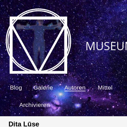
MUSEU
Blog
Galerie
Autoren
Mittel
Archivieren
Dita Lūse