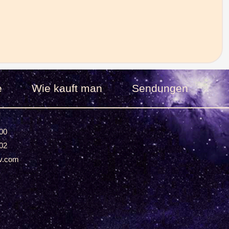
e
Wie kauft man
Sendungen
00
02
v.com