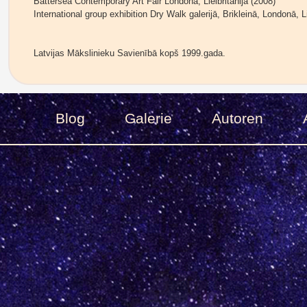
Battersea Contemporary Art Fair Londonā, Lielbritānijā (2008)
International group exhibition Dry Walk galerijā, Brikleinā, Londonā, Li
Latvijas Mākslinieku Savienībā kopš 1999.gada.
Blog
Galerie
Autoren