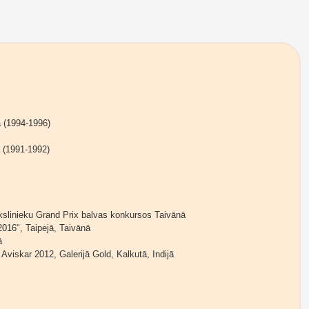
a (1994-1996)
 (1991-1992)
ākslinieku Grand Prix balvas konkursos Taivānā
2016", Taipejā, Taivānā
ā
Aviskar 2012, Galerijā Gold, Kalkutā, Indijā