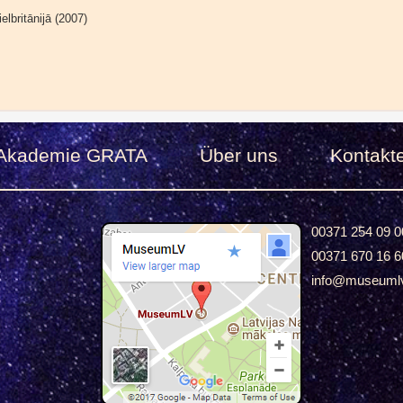
elbritānijā (2007)
Akademie GRATA
Über uns
Kontakt
00371 254 09 0
00371 670 16 6
info@museuml