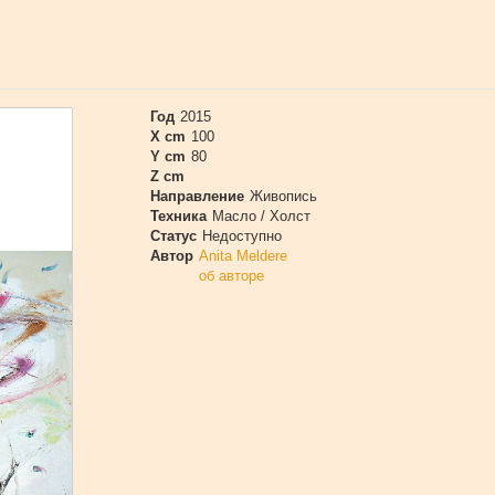
Год
2015
X cm
100
Y cm
80
Z cm
Направление
Живопись
Техника
Масло / Холст
Статус
Недоступно
Автор
Anita Meldere
об авторе