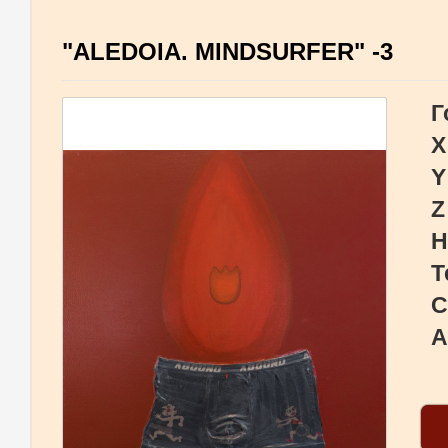
"ALEDOIA. MINDSURFER" -3
Г
X
Y
Z
Н
Т
С
А