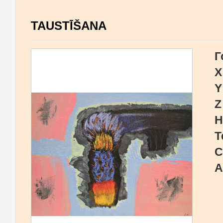
TAUSTĪŠANA
Г
X
Y
Z
Н
Т
С
А