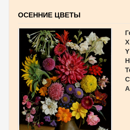
ОСЕННИЕ ЦВЕТЫ
Г
X
Y
Н
Т
С
А