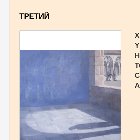
ТРЕТИЙ
X
Y
Н
Т
С
А