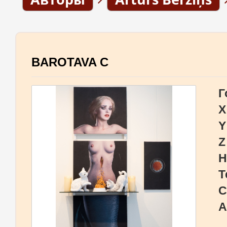
BAROTAVA C
Г
X
Y
Z
Н
Т
С
А