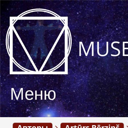
MUS
Меню
Авторы
Artūrs Bērziņš