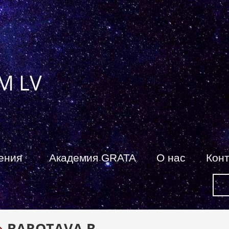
M LV
ения
Академия GRATA
О нас
Кон
BAROTAVA B