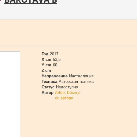
Год
2017
X cm
53,5
Y cm
60
Z cm
Направление
Инсталляция
Техника
Авторская техника
Статус
Недоступно
Автор
Artūrs Bērziņš
об авторе