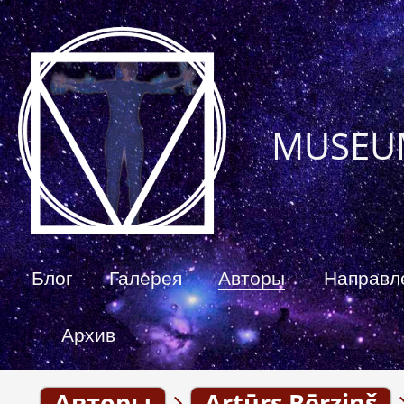
MUSEU
Блог
Галерея
Авторы
Направл
Архив
Авторы
Artūrs Bērziņš