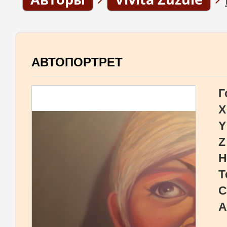
АВТОПОРТРЕТ
Г
X
Y
Z
Н
Т
С
А