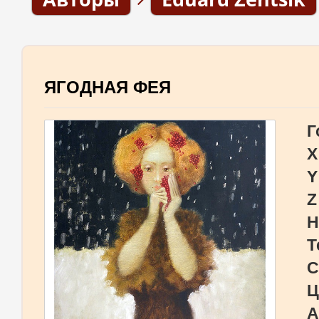
ЯГОДНАЯ ФЕЯ
Г
X
Y
Z
Н
Т
С
Ц
А