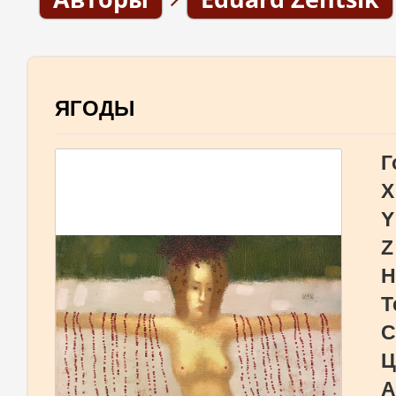
ЯГОДЫ
Г
X
Y
Z
Н
Т
С
Ц
А