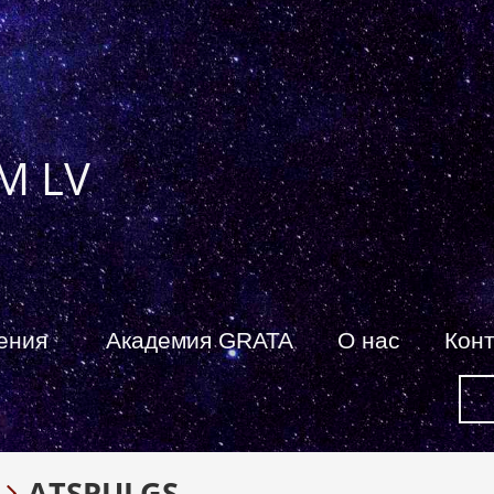
M LV
ения
Академия GRATA
О нас
Кон
ATSPULGS