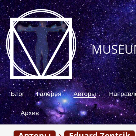
MUSEU
Блог
Галерея
Авторы
Направл
Архив
Авторы
Eduard Zentsik