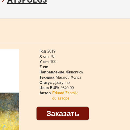
Год
2019
X cm
70
Y cm
100
Z cm
Направление
Живопись
Техника
Масло / Холст
Статус
Доступно
Цена EUR:
2640,00
Автор
Eduard Zentsik
об авторе
Заказать