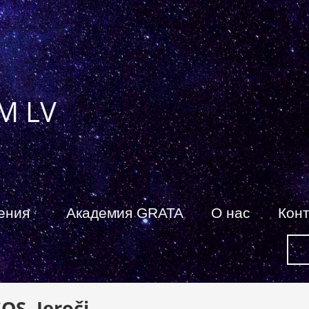
M LV
ения
Академия GRATA
О нас
Кон
OS. Ieroči