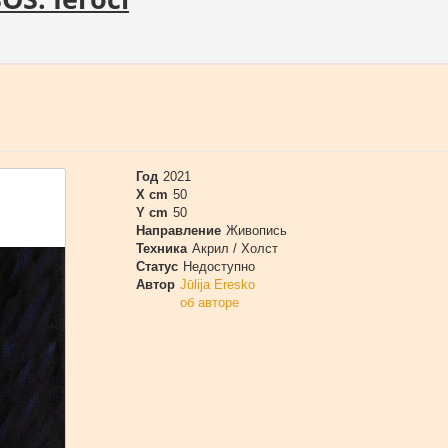
Год
2021
X cm
50
Y cm
50
Направление
Живопись
Техника
Акрил / Холст
Статус
Недоступно
Автор
Jūlija Eresko
об авторе