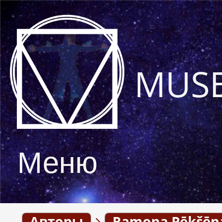
MUS
Меню
Авторы
Ramona Pēkšēn