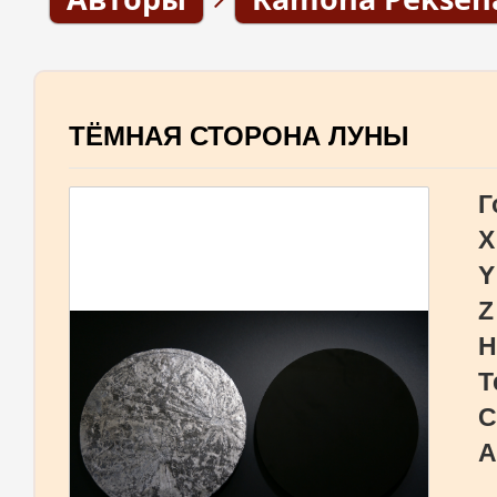
ТЁМНАЯ СТОРОНА ЛУНЫ
Г
X
Y
Z
Н
Т
С
А