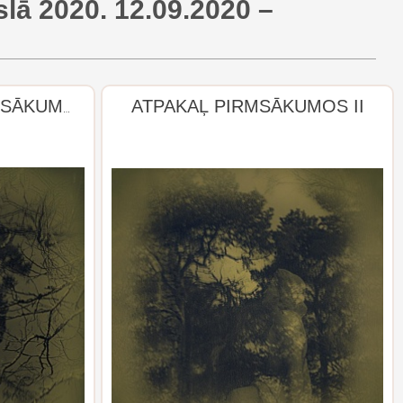
kslā 2020. 12.09.2020 –
ATPAKAĻ PIRMSĀKUMOS II
№93. - ATPAKAĻ PIRMSĀKUMOS I