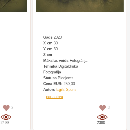
Gads
2020
X cm
30
Y cm
30
Z cm
Mākslas veids
Fotogrāfija
Tehnika
Digitāldruka
Fotogrāfija
Statuss
Pieejams
Cena EUR:
250,00
Autors
Egils Spuris
par autoru
2
3
2499
2380