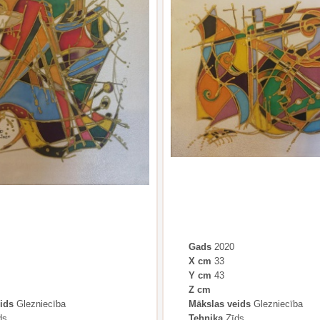
Gads
2020
X cm
33
Y cm
43
Z cm
ids
Glezniecība
Mākslas veids
Glezniecība
ds
Tehnika
Zīds