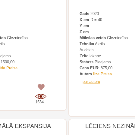
Gads
2020
X cm
D = 40
Y cm
Z cm
ids
Glezniecība
Mākslas veids
Glezniecība
ils
Tehnika
Akrils
Audekls
ejams
Zelta loksne
1500,00
Statuss
Pieejams
īda Preisa
Cena EUR:
875,00
Autors
Ilze Preisa
par autoru
0
1534
ĀLĀ EKSPANSIJA
LĒCIENS NEZIN