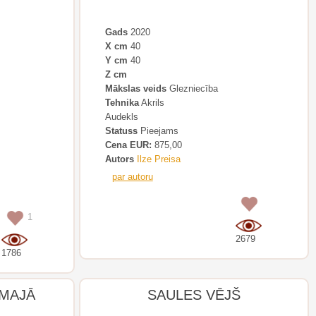
Gads
2020
X cm
40
Y cm
40
Z cm
Mākslas veids
Glezniecība
Tehnika
Akrils
Audekls
Statuss
Pieejams
Cena EUR:
875,00
Autors
Ilze Preisa
par autoru
0
1
2679
1786
ĀMAJĀ
SAULES VĒJŠ