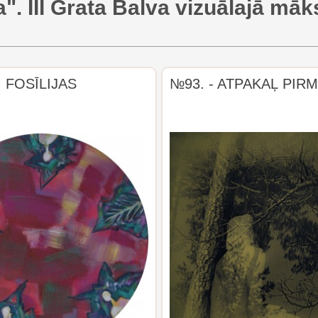
a". III Grata Balva vizuālajā mā
FOSĪLIJAS