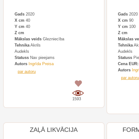
Gads
2020
Gads
2020
X cm
40
X cm
90
Y cm
40
Y cm
100
Z cm
Z cm
Mākslas veids
Glezniecība
Mākslas ve
Tehnika
Akrils
Tehnika
Akr
Audekls
Audekls
Statuss
Nav pieejams
Statuss
Pie
Autors
Ingrīda Preisa
Cena EUR:
Autors
Ingr
par autoru
par autoru
0
1593
ZAĻĀ LIKVĀCIJA
FORM