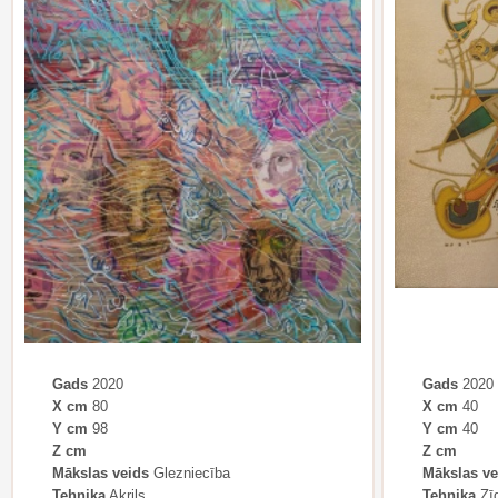
Gads
2020
Gads
2020
X cm
80
X cm
40
Y cm
98
Y cm
40
Z cm
Z cm
Mākslas veids
Glezniecība
Mākslas ve
Tehnika
Akrils
Tehnika
Zī