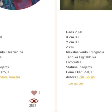
Gads
2020
0
X cm
30
Y cm
30
Z cm
ids
Glezniecība
Mākslas veids
Fotogrāfija
a
Tehnika
Digitāldruka
Fotogrāfija
ejams
Statuss
Pieejams
125,00
Cena EUR:
250,00
mdota Junkara
Autors
Egils Spuris
par autoru
1
2537