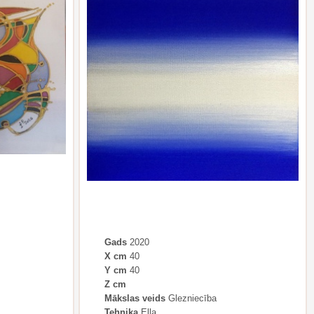
Gads
2020
X cm
40
Y cm
40
Z cm
Mākslas veids
Glezniecība
Tehnika
Eļļa