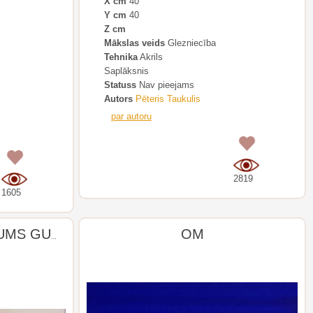
X cm
40
Y cm
40
Z cm
Mākslas veids
Glezniecība
Tehnika
Akrils
Saplāksnis
Statuss
Nav pieejams
Autors
Pēteris Taukulis
par autoru
0
0
2819
1605
OM
NO TRIPTIHA “VELTĪJUMS GUSTAVAM MALERAM”.