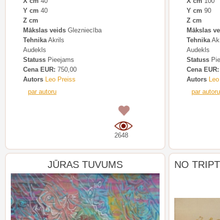
X cm
40
X cm
100
Y cm
40
Y cm
90
Z cm
Z cm
Mākslas veids
Glezniecība
Mākslas ve
Tehnika
Akrils
Tehnika
Akr
Audekls
Audekls
Statuss
Pieejams
Statuss
Pie
Cena EUR:
750,00
Cena EUR:
Autors
Leo Preiss
Autors
Leo
par autoru
par autoru
0
2648
JŪRAS TUVUMS