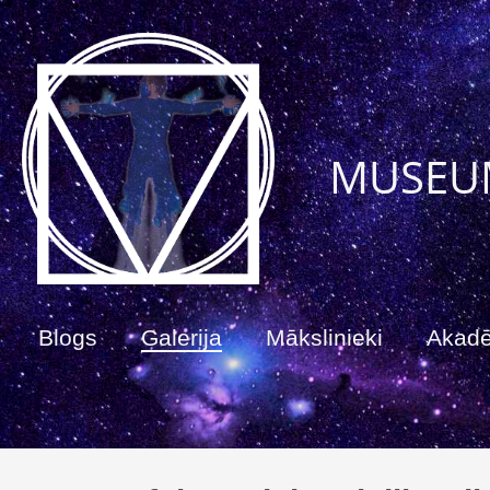
MUSEU
Blogs
Galerija
Mākslinieki
Akad