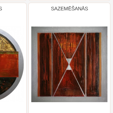
S
SAZEMĒŠANĀS