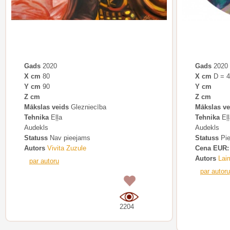
Gads
2020
Gads
2020
X cm
80
X cm
D = 4
Y cm
90
Y cm
Z cm
Z cm
Mākslas veids
Glezniecība
Mākslas ve
Tehnika
Eļļa
Tehnika
Eļļ
Audekls
Audekls
Statuss
Nav pieejams
Statuss
Pie
Autors
Vivita Zuzule
Cena EUR:
Autors
Lai
par autoru
par autoru
0
2204