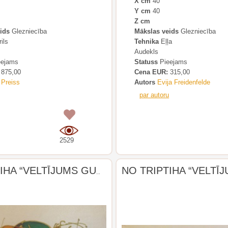
X cm
40
Y cm
40
Z cm
ids
Glezniecība
Mākslas veids
Glezniecība
ils
Tehnika
Eļļa
Audekls
ejams
Statuss
Pieejams
875,00
Cena EUR:
315,00
 Preiss
Autors
Evija Freidenfelde
par autoru
0
2529
NO TRIPTIHA “VELTĪJUMS GUSTAVAM MALERAM”.