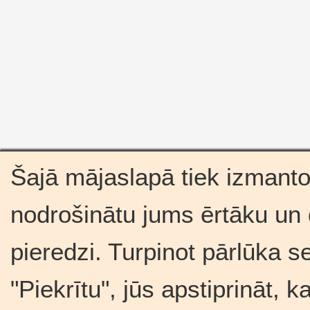
Šajā mājaslapā tiek izmantot
nodrošinātu jums ērtāku un
pieredzi. Turpinot pārlūka s
"Piekrītu", jūs apstiprināt, 