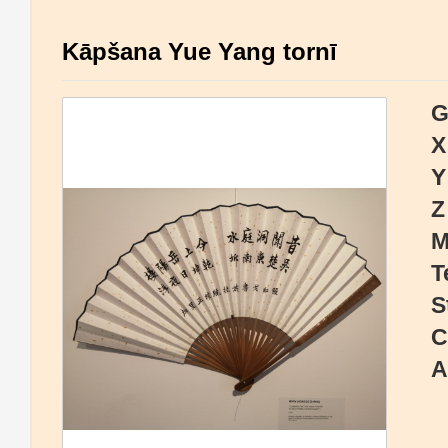
Kāpšana Yue Yang tornī
G
X
Y
Z
M
T
S
C
A