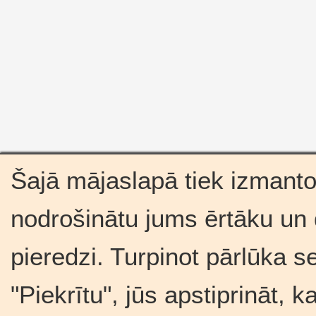
Šajā mājaslapā tiek izmantot
nodrošinātu jums ērtāku un
pieredzi. Turpinot pārlūka s
"Piekrītu", jūs apstiprināt, 