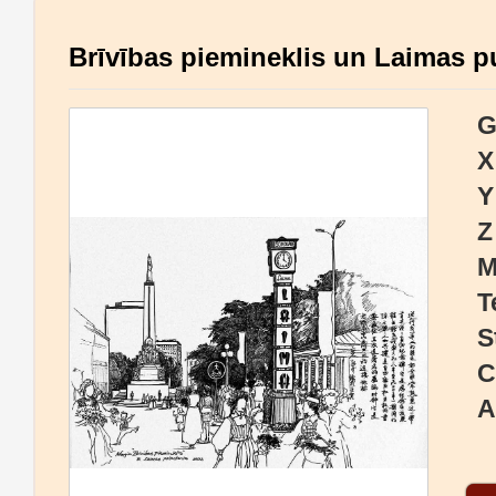
Brīvības piemineklis un Laimas p
G
X
Y
Z
M
T
S
C
A