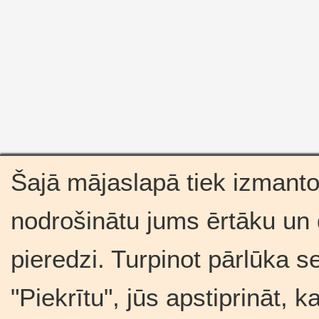
Šajā mājaslapā tiek izmantot
nodrošinātu jums ērtāku un
pieredzi. Turpinot pārlūka s
"Piekrītu", jūs apstiprināt, 