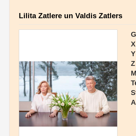
Lilita Zatlere un Valdis Zatlers
G
X
Y
Z
M
T
S
A