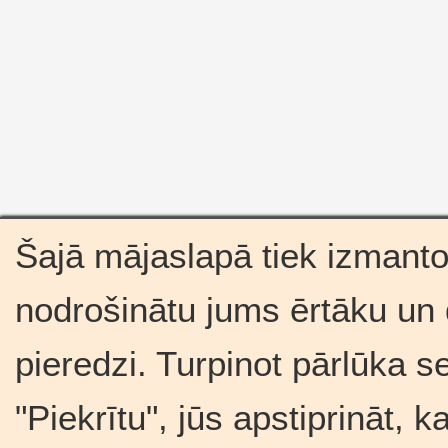
Šajā mājaslapā tiek izmantot
nodrošinātu jums ērtāku un
pieredzi. Turpinot pārlūka s
"Piekrītu", jūs apstiprināt, 