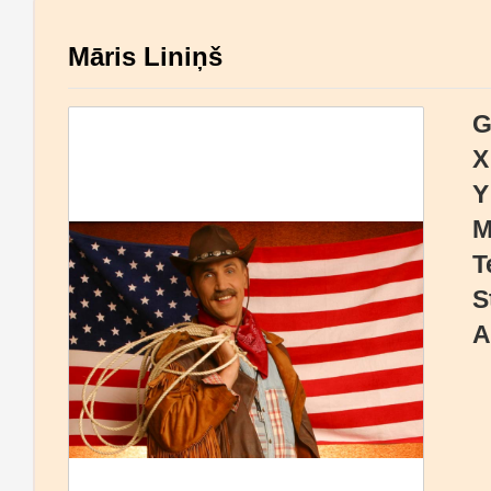
Māris Liniņš
G
X
Y
M
T
S
A