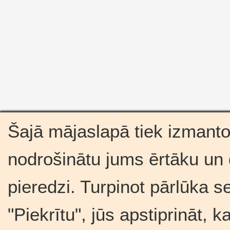
Šajā mājaslapā tiek izmantot
nodrošinātu jums ērtāku un
pieredzi. Turpinot pārlūka s
"Piekrītu", jūs apstiprināt, 