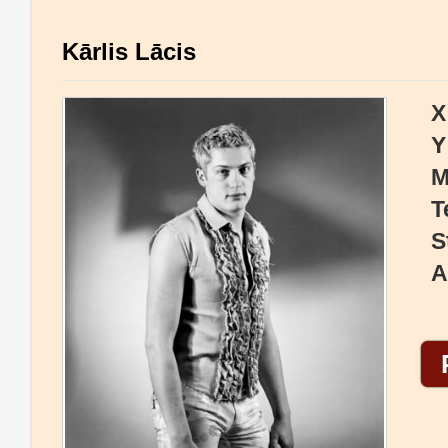
Kārlis Lācis
X
Y
M
T
S
A