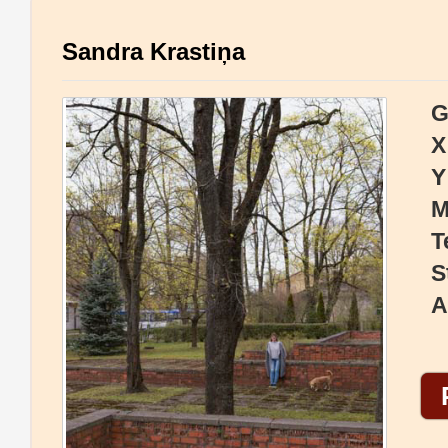
Sandra Krastiņa
G
X
Y
M
T
S
A