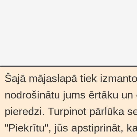
Šajā mājaslapā tiek izmantot
nodrošinātu jums ērtāku un
pieredzi. Turpinot pārlūka s
"Piekrītu", jūs apstiprināt, 