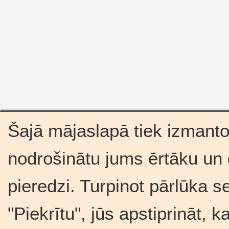
Šajā mājaslapā tiek izmantot
nodrošinātu jums ērtāku un
pieredzi. Turpinot pārlūka s
"Piekrītu", jūs apstiprināt, 