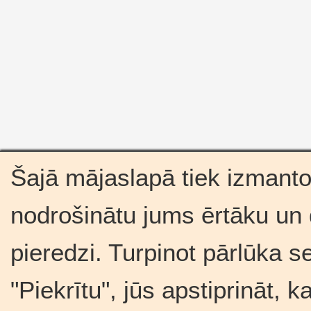
Šajā mājaslapā tiek izmantot
nodrošinātu jums ērtāku un
pieredzi. Turpinot pārlūka s
"Piekrītu", jūs apstiprināt, 