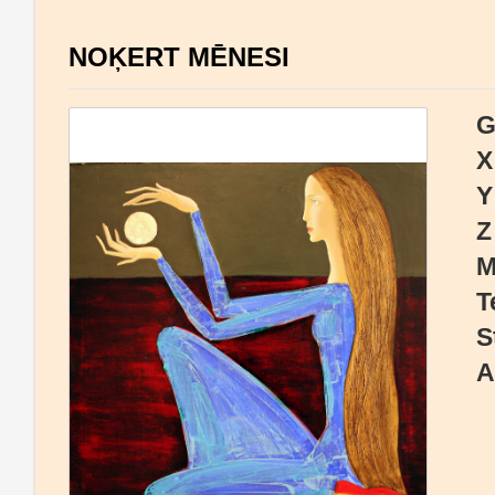
NOĶERT MĒNESI
G
X
Y
Z
M
T
S
A