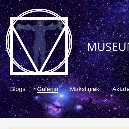
MUSEU
Blogs
Galerija
Mākslinieki
Akad