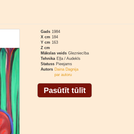
Gads
1984
X cm
184
Y cm
163
Z cm
Mākslas veids
Glezniecība
Tehnika
Eļļa / Audekls
Statuss
Pieejams
Autors
Daina Dagnija
par autoru
Pasūtīt tūlīt