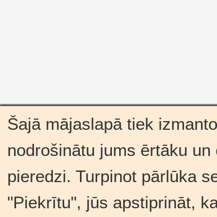
Šajā mājaslapā tiek izmantot
nodrošinātu jums ērtāku un
pieredzi. Turpinot pārlūka s
"Piekrītu", jūs apstiprināt, 