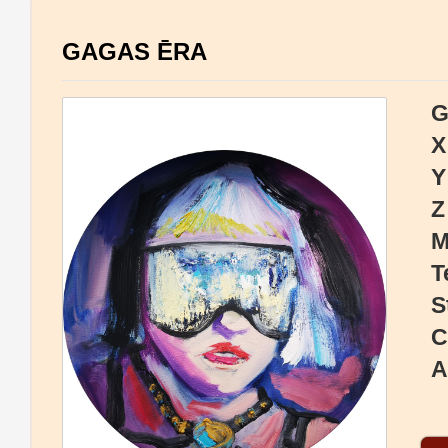
GAGAS ĒRA
G
X
Y
Z
M
T
S
C
A