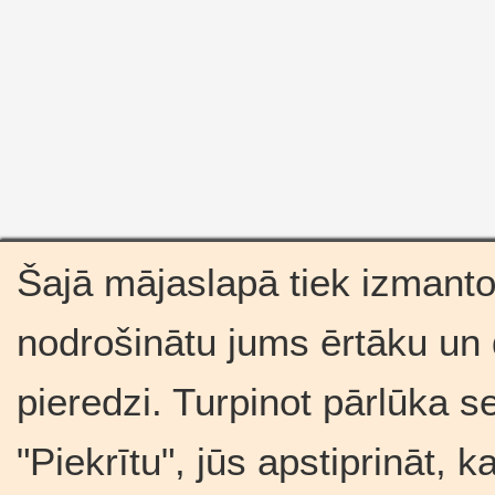
Šajā mājaslapā tiek izmantot
nodrošinātu jums ērtāku un
pieredzi. Turpinot pārlūka s
"Piekrītu", jūs apstiprināt, 