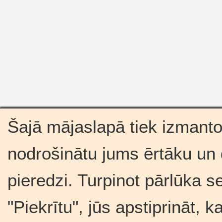
Šajā mājaslapā tiek izmantot
nodrošinātu jums ērtāku un
pieredzi. Turpinot pārlūka s
"Piekrītu", jūs apstiprināt, 