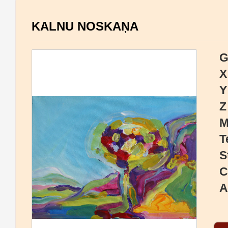
KALNU NOSKAŅA
G
X
Y
Z
M
T
S
C
A