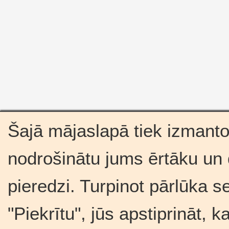
Šajā mājaslapā tiek izmantot
nodrošinātu jums ērtāku un
pieredzi. Turpinot pārlūka s
"Piekrītu", jūs apstiprināt, 