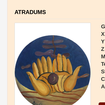
ATRADUMS
G
X
Y
Z
M
T
S
C
A