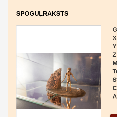
SPOGUĻRAKSTS
G
X
Y
Z
M
T
S
C
A