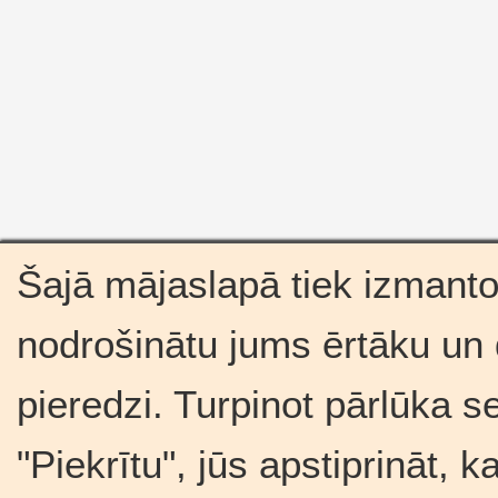
Šajā mājaslapā tiek izmantot
nodrošinātu jums ērtāku un
pieredzi. Turpinot pārlūka s
"Piekrītu", jūs apstiprināt, 