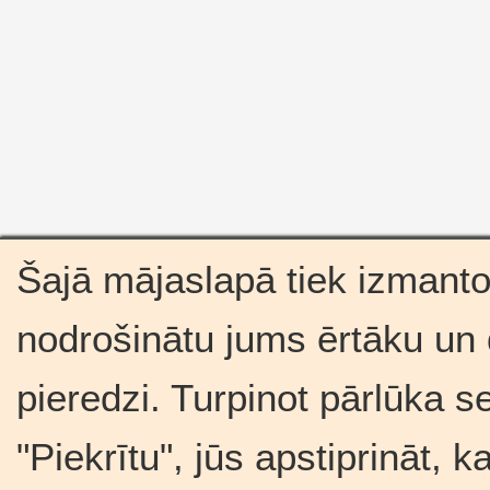
Šajā mājaslapā tiek izmantot
nodrošinātu jums ērtāku un
pieredzi. Turpinot pārlūka s
"Piekrītu", jūs apstiprināt, 