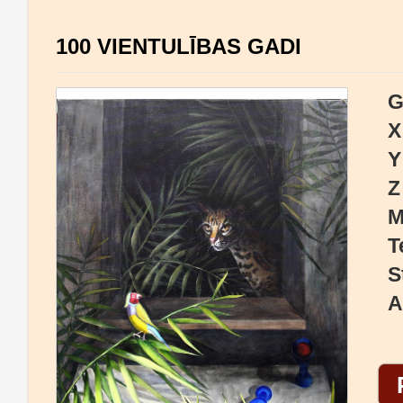
100 VIENTULĪBAS GADI
G
X
Y
Z
M
T
S
A