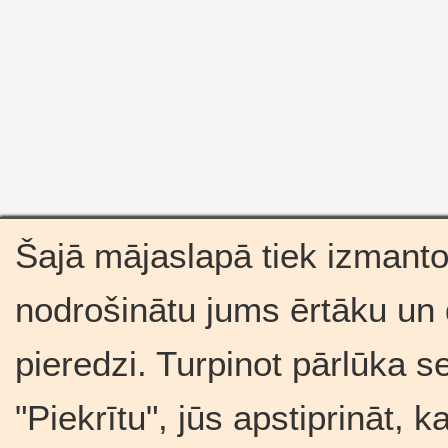
Šajā mājaslapā tiek izmantot
nodrošinātu jums ērtāku un
pieredzi. Turpinot pārlūka s
"Piekrītu", jūs apstiprināt, 