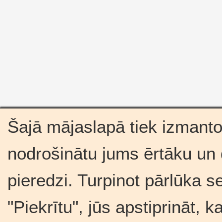
Šajā mājaslapā tiek izmantot
nodrošinātu jums ērtāku un
pieredzi. Turpinot pārlūka s
"Piekrītu", jūs apstiprināt, 