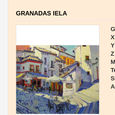
GRANADAS IELA
G
X
Y
Z
M
T
S
A