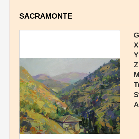
SACRAMONTE
G
X
Y
Z
M
T
S
A