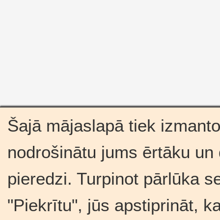
Šajā mājaslapā tiek izmantot
nodrošinātu jums ērtāku un
pieredzi. Turpinot pārlūka s
"Piekrītu", jūs apstiprināt, 