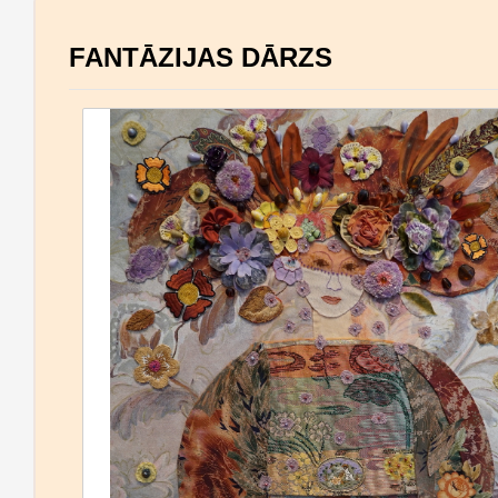
FANTĀZIJAS DĀRZS