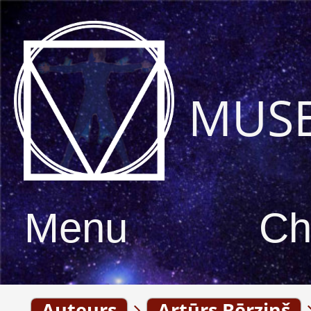
MUS
Menu
Ch
Auteurs
Artūrs Bērziņš