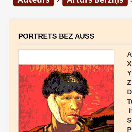
PORTRETS BEZ AUSS
A
X
Y
Z
D
T
I
S
P