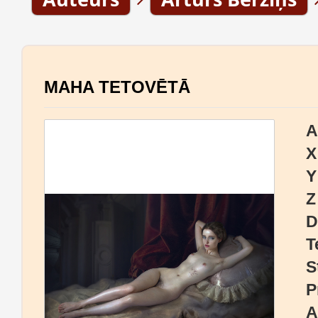
MAHA TETOVĒTĀ
A
X
Y
Z
D
T
S
P
A