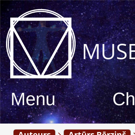
MUS
Menu
Ch
Auteurs
Artūrs Bērziņš