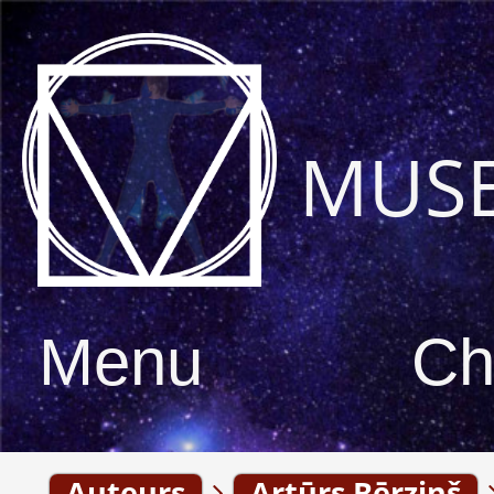
MUS
Menu
Ch
Auteurs
Artūrs Bērziņš