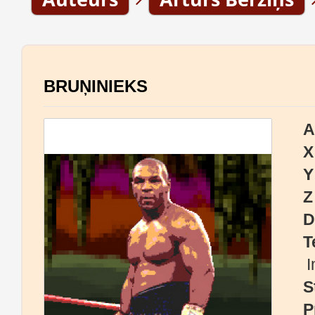
BRUŅINIEKS
A
X
Y
Z
D
T
I
S
P