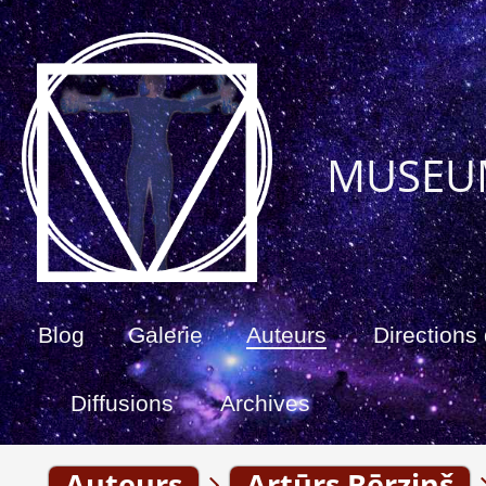
MUSEU
Blog
Galerie
Auteurs
Directions 
Diffusions
Archives
Auteurs
Artūrs Bērziņš