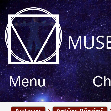
MUS
Menu
Ch
Auteurs
Artūrs Bērziņš