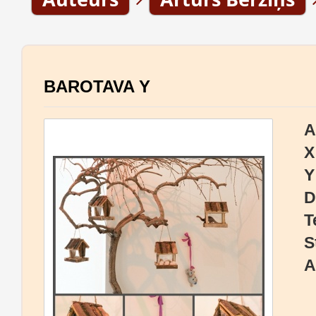
BAROTAVA Y
A
X
Y
D
T
S
A