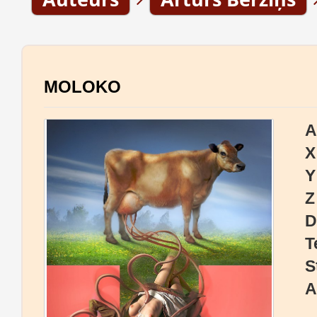
MOLOKO
A
X
Y
Z
D
T
S
A