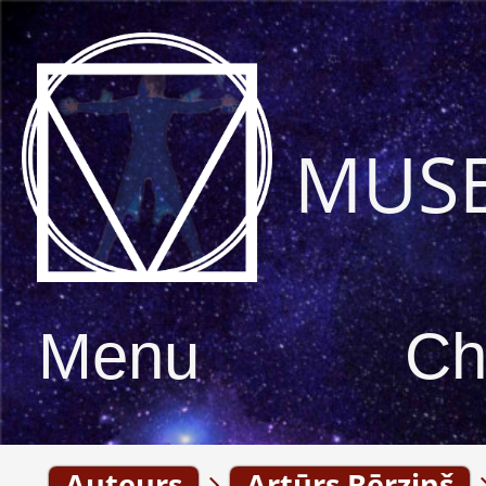
MUS
Menu
Ch
Auteurs
Artūrs Bērziņš