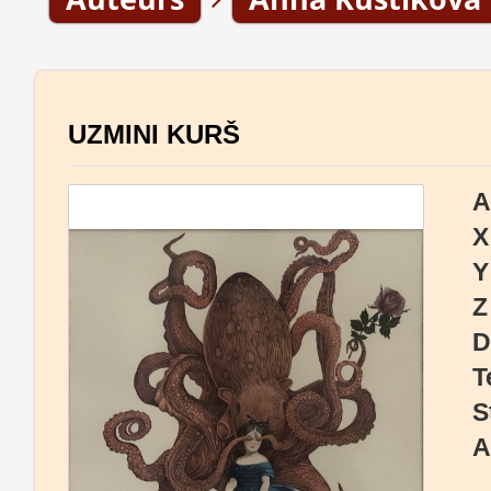
UZMINI KURŠ
A
X
Y
Z
D
T
S
A