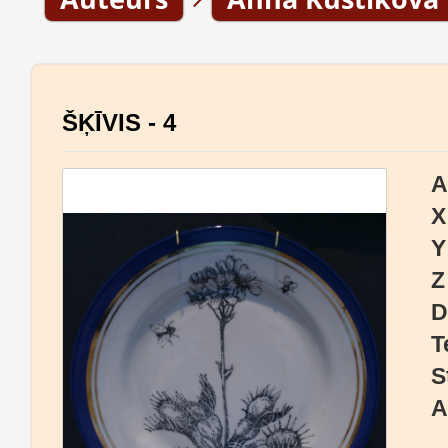
ŠĶĪVIS - 4
A
X
Y
Z
D
T
S
A