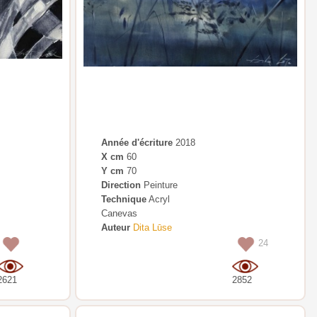
Année d'écriture
2018
X cm
60
Y cm
70
Direction
Peinture
Technique
Acryl
Canevas
Auteur
Dita Lūse
0
24
2621
2852