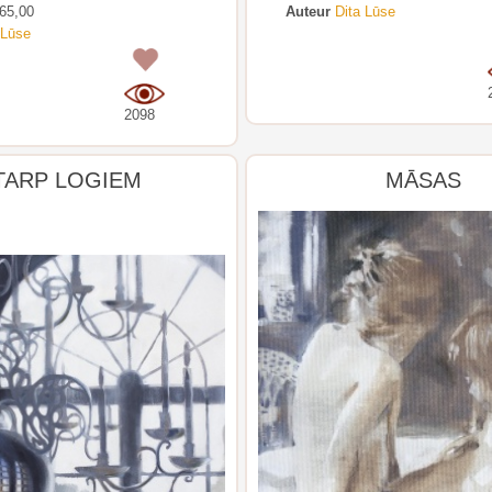
65,00
Auteur
Dita Lūse
 Lūse
0
2098
TARP LOGIEM
MĀSAS