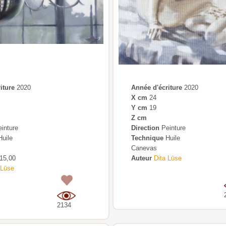
iture
2020
Année d'écriture
2020
X cm
24
Y cm
19
Z cm
inture
Direction
Peinture
uile
Technique
Huile
Canevas
15,00
Auteur
Dita Lūse
 Lūse
0
2134