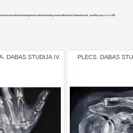
mponents/bitrix/catalog/authors/bitrix/catalog.sectionMaksl.list/.default/result_modifier.php
on line
125
. DABAS STUDIJA IV
PLECS. DABAS STU