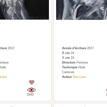
iture
2017
Année d'écriture
2017
X cm
24
Y cm
19
inture
Direction
Peinture
uile
Technique
Huile
Canevas
 Lūse
Auteur
Dita Lūse
0
2643