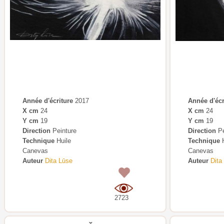
Année d'écriture
2017
Année d'écr
X cm
24
X cm
24
Y cm
19
Y cm
19
Direction
Peinture
Direction
Pe
Technique
Huile
Technique
H
Canevas
Canevas
Auteur
Dita Lūse
Auteur
Dita
0
2723