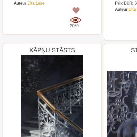
Auteur
Dita Lūse
Prix EUR:
3
Auteur
Dita
0
2069
KĀPŅU STĀSTS
S