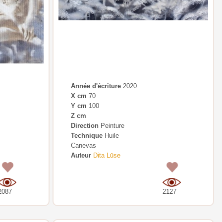
Année d'écriture
2020
X cm
70
Y cm
100
Z cm
Direction
Peinture
Technique
Huile
Canevas
Auteur
Dita Lūse
0
0
2087
2127