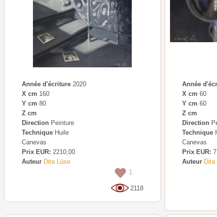
Année d'écriture
2020
Année d'écr
X cm
160
X cm
60
Y cm
80
Y cm
60
Z cm
Z cm
Direction
Peinture
Direction
Pe
Technique
Huile
Technique
H
Canevas
Canevas
Prix EUR:
2210,00
Prix EUR:
7
Auteur
Dita Lūse
Auteur
Dita
1
2118