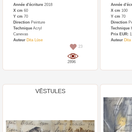
Année d'écriture
2018
Année d'écr
X cm
60
X cm
100
Y cm
70
Y cm
70
Direction
Peinture
Direction
Pe
Technique
Acryl
Technique
H
Canevas
Prix EUR:
1
Auteur
Dita Lūse
Auteur
Dita
23
2896
VĒSTULES