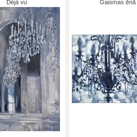
Déjà vu
Gaismas ēnā