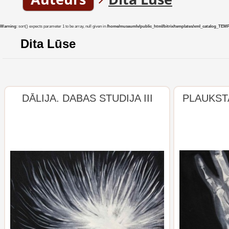
Warning
: sort() expects parameter 1 to be array, null given in
/home/museumlv/public_html/bitrix/templates/xml_catalog_TEMP/co
Dita Lūse
DĀLIJA. DABAS STUDIJA III
PLAUKSTA