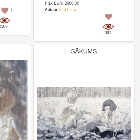
Prix EUR:
2080,00
Auteur
Dita Lūse
1
0
2189
2081
SĀKUMS