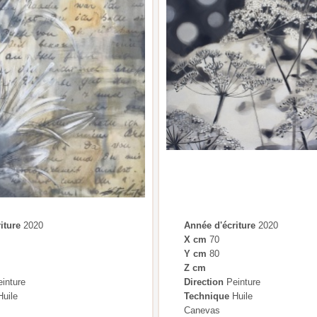
iture
2020
Année d'écriture
2020
X cm
70
Y cm
80
Z cm
inture
Direction
Peinture
uile
Technique
Huile
Canevas