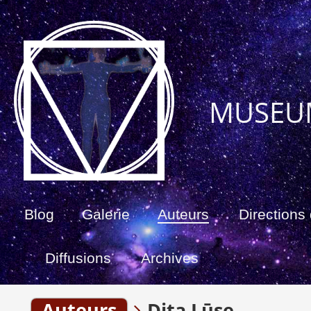
MUSEU
Blog
Galerie
Auteurs
Directions 
Diffusions
Archives
Auteurs
Dita Lūse