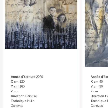
Année d'écriture
2020
Année d'écr
X cm
120
X cm
40
Y cm
160
Y cm
30
Z cm
Z cm
Direction
Peinture
Direction
Pe
Technique
Huile
Technique
H
Canevas
Canevas