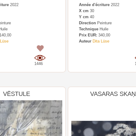
iture
2022
Année d'écriture
2022
X cm
30
Y cm
40
inture
Direction
Peinture
uile
Technique
Huile
140,00
Prix EUR:
340,00
 Lūse
Auteur
Dita Lūse
0
1446
VĒSTULE
VASARAS SKA