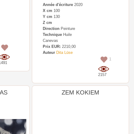
Année d'écriture
2020
X cm
100
Y cm
130
Z cm
Direction
Peinture
Technique
Huile
Canevas
Prix EUR:
2210,00
0
Auteur
Dita Lūse
1
1491
2157
ŅAS
ZEM KOKIEM