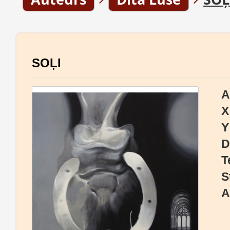
SOĻI
A
X
Y
D
T
S
A