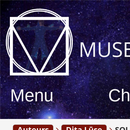
MUS
Menu
Ch
Auteurs
Dita Lūse
SOĻ