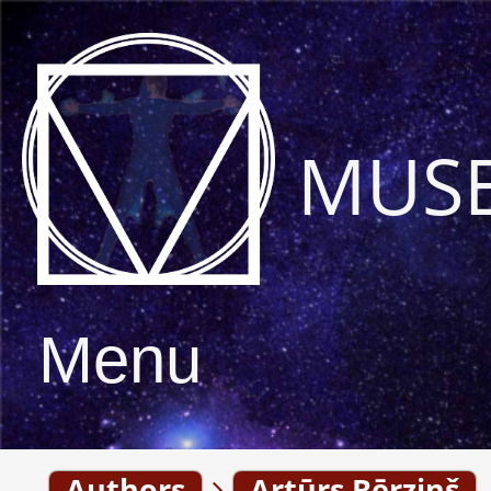
MUS
Menu
Authors
Artūrs Bērziņš