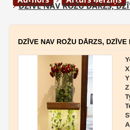
DZĪVE NAV ROŽU DĀRZS, DZ
DZĪVE NAV ROŽU DĀRZS, DZĪVE
Y
X
Y
Z
T
T
S
A