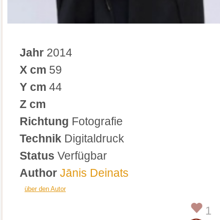
Jahr
2014
X cm
59
Y cm
44
Z cm
Richtung
Fotografie
Technik
Digitaldruck
Status
Verfügbar
Author
Jānis Deinats
über den Autor
1