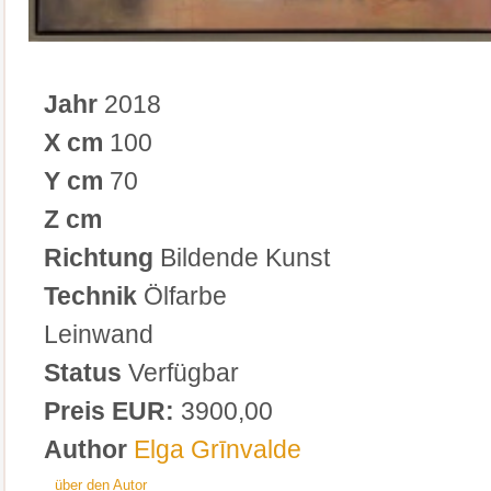
Jahr
2018
X cm
100
Y cm
70
Z cm
Richtung
Bildende Kunst
Technik
Ölfarbe
Leinwand
Status
Verfügbar
Preis EUR:
3900,00
Author
Elga Grīnvalde
über den Autor