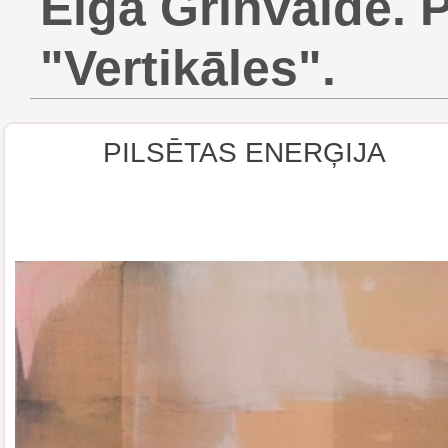
Elga Grīnvalde. 
"Vertikāles".
PILSĒTAS ENERĢIJA