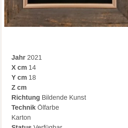
Jahr
2021
X cm
14
Y cm
18
Z cm
Richtung
Bildende Kunst
Technik
Ölfarbe
Karton
Status
Verfügbar