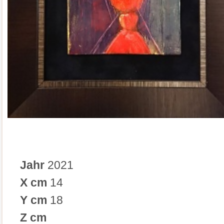
Jahr
2021
X cm
14
Y cm
18
Z cm