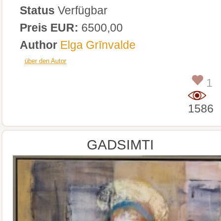
Status
Verfügbar
Preis EUR:
6500,00
Author
Elga Grīnvalde
über den Autor
1
1586
GADSIMTI