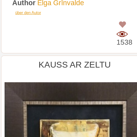
Author
Elga Grīnvalde
über den Autor
0
1538
KAUSS AR ZELTU